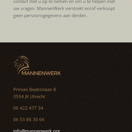
contact met u op te nemen en om u te helpen met
uw vragen. MannenWerk verstrekt en/of verkoopt
geen persoonsgegevens aan derden.
Prinses Beatrixlaan 8
3554 JK Utrecht
06 422 477 34
06 53 86 30 66
info@mannenwerk.org