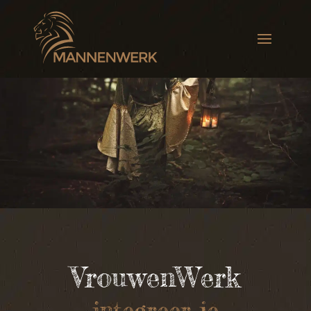
VrouwenWerk
integreer je