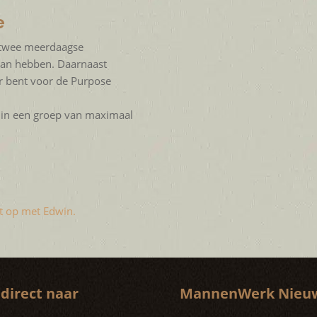
e
 twee meerdaagse
an hebben. Daarnaast
ar bent voor de Purpose
f in een groep van maximaal
t op met Edwin.
 direct naar
MannenWerk Nieu