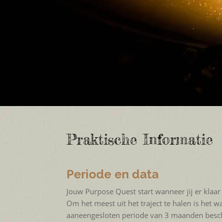
Praktische Informatie
Periode en data
Jouw Purpose Quest start wanneer jij er klaar
Om het meest uit het traject te halen is het 
aaneengesloten periode van 3 maanden beschi