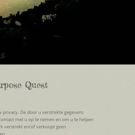
urpose Quest
privacy. De door u verstrekte gegevens
contact met u op te nemen en om u te helpen
 verstrekt en/of verkoopt geen
en.