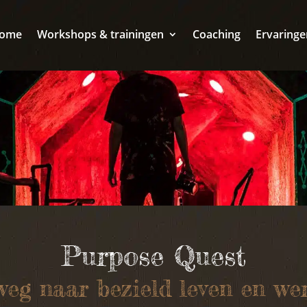
ome
Workshops & trainingen
Coaching
Ervaringe
Purpose Quest
weg naar bezield leven en we