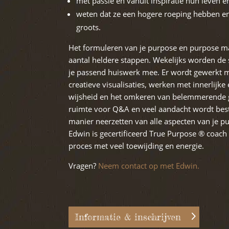
met passie en vanuit inspiratie hun leven 
weten dat ze een hogere roeping hebben en
groots.
Het formuleren van je purpose en purpose ma
aantal heldere stappen. Wekelijks worden de s
je passend huiswerk mee. Er wordt gewerkt 
creatieve visualisaties, werken met innerlijk
wijsheid en het omkeren van belemmerende g
ruimte voor Q&A en veel aandacht wordt bes
manier neerzetten van alle aspecten van je p
Edwin is gecertificeerd True Purpose ® coach 
proces met veel toewijding en energie.
Vragen?
Neem contact op met Edwin.
Informatie & inschrijven