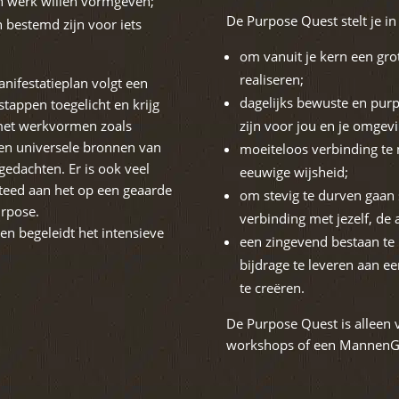
en werk willen vormgeven;
De Purpose Quest stelt je in 
 bestemd zijn voor iets
om vanuit je kern een gro
realiseren;
nifestatieplan volgt een
dagelijks bewuste en pur
tappen toegelicht en krijg
met werkvormen zoals
zijn voor jou en je omgevi
e en universele bronnen van
moeiteloos verbinding te
edachten. Er is ook veel
eeuwige wijsheid;
teed aan het op een geaarde
om stevig te durven gaan 
urpose.
verbinding met jezelf, de
en begeleidt het intensieve
een zingevend bestaan te 
bijdrage te leveren aan 
te creëren.
De Purpose Quest is alleen
workshops of een MannenGr