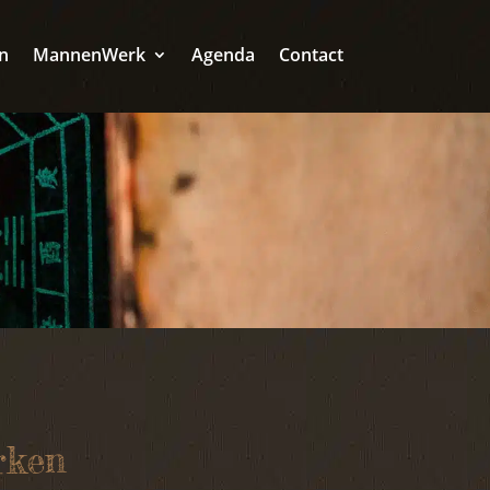
n
MannenWerk
Agenda
Contact
rken