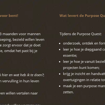
 voor bent!
Wat levert de Purpose Q
an 3 maanden voor mannen
Tijdens de Purpose Quest:
oeping, bezield willen leven
onderzoek, ontdek en for
 zorgt ervoor dat je doet
leer je hoe je diepgaand c
e, omdat het past bij je
essentie;
leer je hoe je vanuit bezie
projecten kunt komen;
krijg je inzicht en hand
 hier en wat heb ik te doen?
;
overtuigingen in relatie t
n vervulling in hun leven
maak je een purpose manif
zetten.
en willen vertalen naar