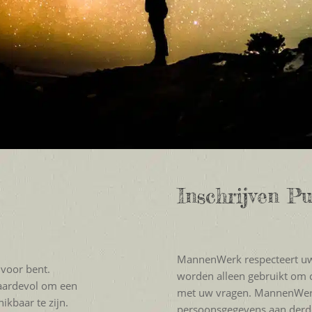
Inschrijven P
MannenWerk respecteert uw 
 voor bent.
worden alleen gebruikt om 
waardevol om een
met uw vragen. MannenWerk
kbaar te zijn.
persoonsgegevens aan derd